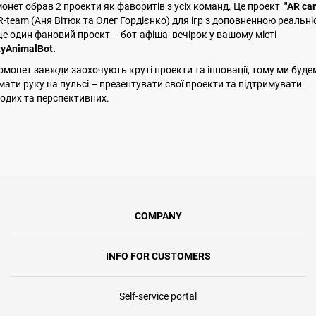
онет обрав 2 проекти як фаворитів з усіх команд. Це проект
"AR car
 R-team (Аня Вітюк
та Олег Гордієнко) для ігр з доповненною реальні
ще один фановий проект – бот-афіша вечірок у вашому місті
tyAnimalBot.
омонет завжди заохочують круті проекти та інновації, тому ми буде
мати руку на пульсі – презентувати свої проекти та підтримувати
одих та перспективних.
COMPANY
INFO FOR CUSTOMERS
Self-service portal