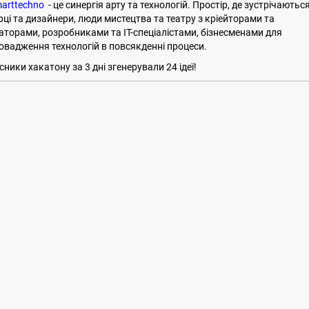
arttechno
- це синергія арту та технологій. Простір, де зустрічаютьс
рці та дизайнери, люди мистецтва та театру з кріейторами та
аторами, розробниками та IT-спеціалістами, бізнесменами для
овадження технологій в повсякденні процеси.
сники хакатону за 3 дні згенерували 24 ідеї!