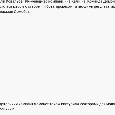
алій Ковальов і PR-менеджер компанії Інна Калініна. Команда Домон
ілилась історією створення бота, процесом та першими результатам
 показав Домобот.
дставники компанії Домонет також виступили менторами для мол
робників.