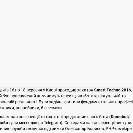
 дні з 16 по 18 вересня у Києві проходив хакатон
Smart Techno 2016
,
й був присвячений штучному інтелектц, чатботам, віртуальній та
овненій реальності. Були задіяні три типи фундаментальних професі
ожники, розробники, бізнесмени.
онет на конференції та хакатоні представив свого бота (
Domobot/
обот
для месенджера Telegram). Спікерами на конференції виступил
івник служби технічної підтримки Олександр Борисов, PHP-developer