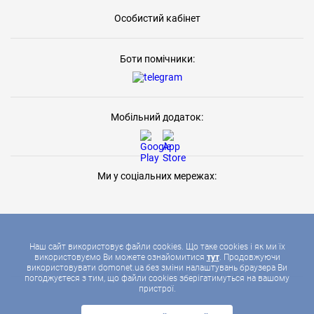
Особистий кабінет
Боти помічники:
Мобільний додаток:
Ми у соціальних мережах:
Наш сайт використовує файли cookies. Що таке cookies і як ми їх
використовуємо Ви можете ознайомитися
тут
. Продовжуючи
використовувати domonet.ua без зміни налаштувань браузера Ви
2026 © ДОМОНЕТ, УСІ ПРАВА ЗАХИЩЕНІ
погоджуєтеся з тим, що файли cookies зберігатимуться на вашому
пристрої.