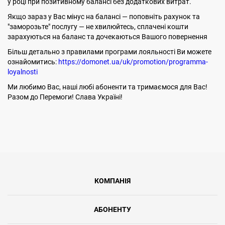
у році при позитивному балансі без додаткових витрат.
Якщо зараз у Вас мінус на балансі — поповніть рахунок та
"заморозьте" послугу — не хвилюйтесь, сплачені кошти
зарахуються на баланс та дочекаються Вашого повернення
Більш детально з правилами програми лояльності Ви можете
ознайомитись:
https://domonet.ua/uk/promotion/programma-
loyalnosti
Ми любимо Вас, наші любі абоненти та тримаємося для Вас!
Разом до Перемоги! Слава Україні!
КОМПАНІЯ
АБОНЕНТУ