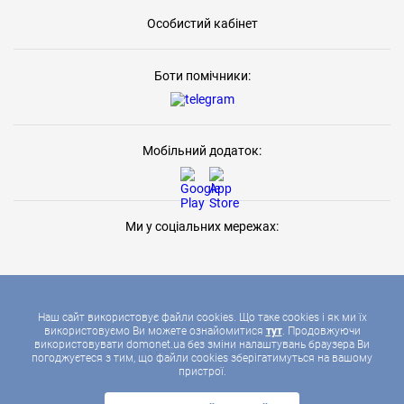
Особистий кабінет
Боти помічники:
Мобільний додаток:
Ми у соціальних мережах:
Наш сайт використовує файли cookies. Що таке cookies і як ми їх
використовуємо Ви можете ознайомитися
тут
. Продовжуючи
використовувати domonet.ua без зміни налаштувань браузера Ви
2026 © ДОМОНЕТ, УСІ ПРАВА ЗАХИЩЕНІ
погоджуєтеся з тим, що файли cookies зберігатимуться на вашому
пристрої.