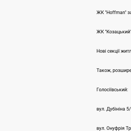
ЖК "Hoffman" з
ЖК "Козацький" 
Нові секції жит
Також, розшире
Голосіївський:
вул. Дубініна 5
вул. Онуфрія Тр