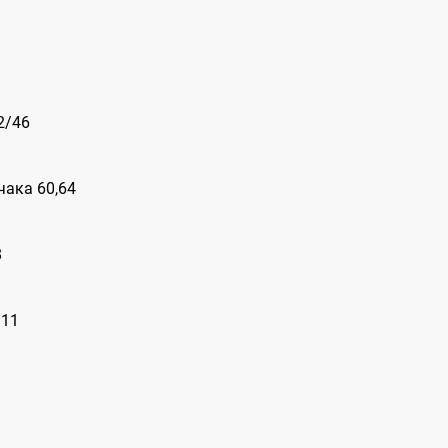
2/46
чака 60,64
8
 11