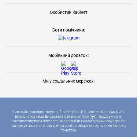
Особистий кабінет
Боти помічники:
Мобільний додаток:
Ми у соціальних мережах:
Наш сайт використовує файли cookies. Що таке cookies і як ми їх
використовуємо Ви можете ознайомитися
тут
. Продовжуючи
використовувати domonet.ua без зміни налаштувань браузера Ви
2026 © ДОМОНЕТ, УСІ ПРАВА ЗАХИЩЕНІ
погоджуєтеся з тим, що файли cookies зберігатимуться на вашому
пристрої.